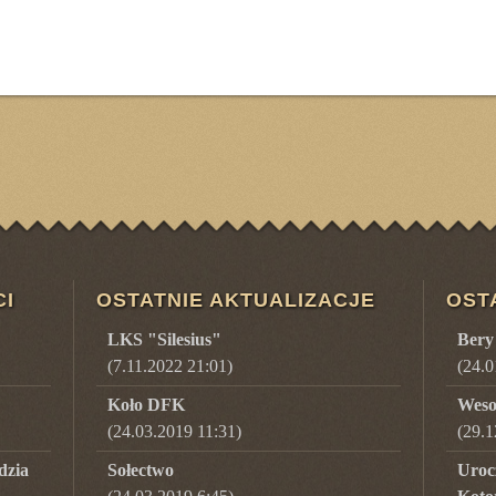
CI
OSTATNIE AKTUALIZACJE
OST
LKS "Silesius"
Bery
(7.11.2022 21:01)
(
24.0
Koło DFK
Weso
(24.03.2019 11:31)
(
29.1
dzia
Sołectwo
Uroc