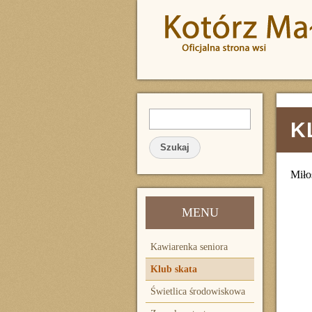
Przejdź do treści
Szukaj
FORMULARZ WYSZUKIWA
K
Miło
MENU
Kawiarenka seniora
Klub skata
Świetlica środowiskowa