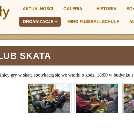
AKTUALNOŚCI
GALERIA
HISTORIA
SO
ORGANIZACJE
MIRO FUSSBALLSCHULE
A
NIA
LUB SKATA
śnicy gry w skata spotykacją się we wtorki o godz. 18:00 w budynku st