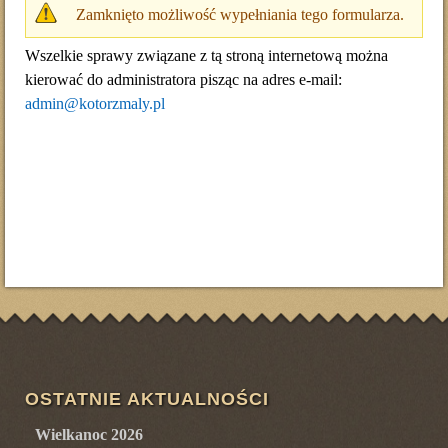
OSTRZEŻENIE
Zamknięto możliwość wypełniania tego formularza.
Wszelkie sprawy związane z tą stroną internetową można
kierować do administratora pisząc na adres e-mail:
admin@kotorzmaly.pl
OSTATNIE AKTUALNOŚCI
Wielkanoc 2026