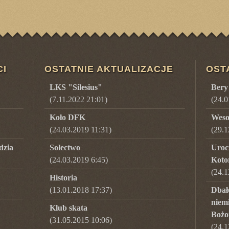
CI
OSTATNIE AKTUALIZACJE
OST
LKS "Silesius"
Bery
(7.11.2022 21:01)
(
24.0
Koło DFK
Weso
(24.03.2019 11:31)
(
29.1
dzia
Sołectwo
Uroc
(24.03.2019 6:45)
Koto
(
24.1
Historia
(13.01.2018 17:37)
Dbało
niem
Klub skata
Bożo
(31.05.2015 10:06)
(
24.1