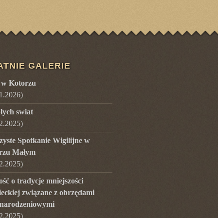
ATNIE GALERIE
 w Kotorzu
1.2026
)
lych swiat
2.2025
)
zyste Spotkanie Wigilijne w
rzu Małym
2.2025
)
ść o tradycje mniejszości
ieckiej związane z obrzędami
narodzeniowymi
2.2025
)