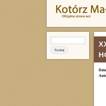
Przejdź do treści
Szukaj
FORMULARZ WYSZUKIWA
X
H
Dat
Auto