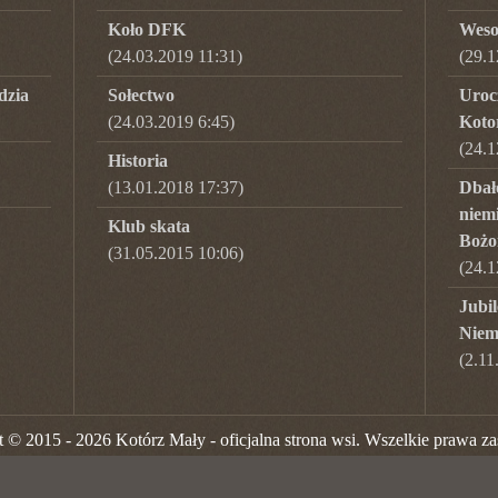
Koło DFK
Weso
(24.03.2019 11:31)
(
29.1
dzia
Sołectwo
Uroc
(24.03.2019 6:45)
Koto
(
24.1
Historia
(13.01.2018 17:37)
Dbało
niem
Klub skata
Bożo
(31.05.2015 10:06)
(
24.1
Jubil
Niem
(
2.11
 © 2015 - 2026 Kotórz Mały - oficjalna strona wsi. Wszelkie prawa za
ronie.