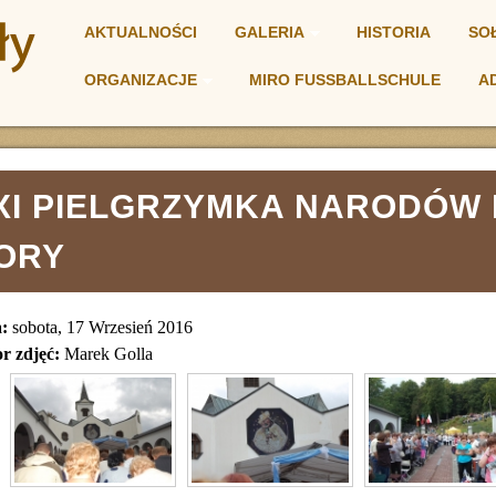
AKTUALNOŚCI
GALERIA
HISTORIA
SO
ORGANIZACJE
MIRO FUSSBALLSCHULE
A
NIA
XI PIELGRZYMKA NARODÓW 
ORY
a:
sobota, 17 Wrzesień 2016
r zdjęć:
Marek Golla