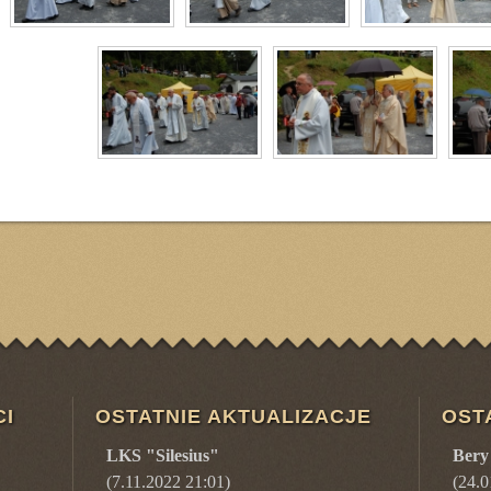
CI
OSTATNIE AKTUALIZACJE
OST
LKS "Silesius"
Bery
(7.11.2022 21:01)
(
24.0